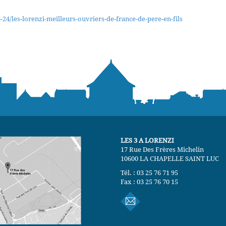
3-24/les-lorenzi-meilleurs-ouvriers-de-france-de-pere-en-fils
LES 3 A LORENZI
17 Rue Des Frères Michelin
10600 LA CHAPELLE SAINT LUC
Tél. : 03 25 76 71 95
Fax : 03 25 76 70 15