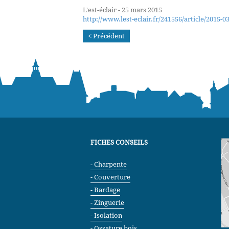
L'est-éclair - 25 mars 2015
http://www.lest-eclair.fr/241556/article/2015-0
< Précédent
FICHES CONSEILS
Charpente
Couverture
Bardage
Zinguerie
Isolation
Ossature bois